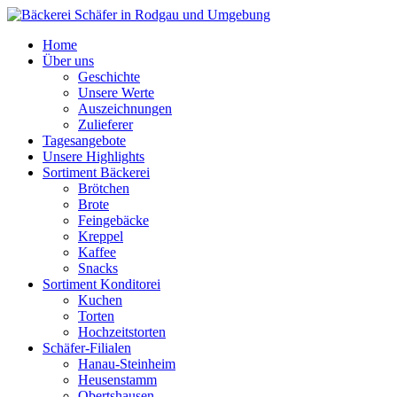
Home
Über uns
Geschichte
Unsere Werte
Auszeichnungen
Zulieferer
Tagesangebote
Unsere Highlights
Sortiment Bäckerei
Brötchen
Brote
Feingebäcke
Kreppel
Kaffee
Snacks
Sortiment Konditorei
Kuchen
Torten
Hochzeitstorten
Schäfer-Filialen
Hanau-Steinheim
Heusenstamm
Obertshausen