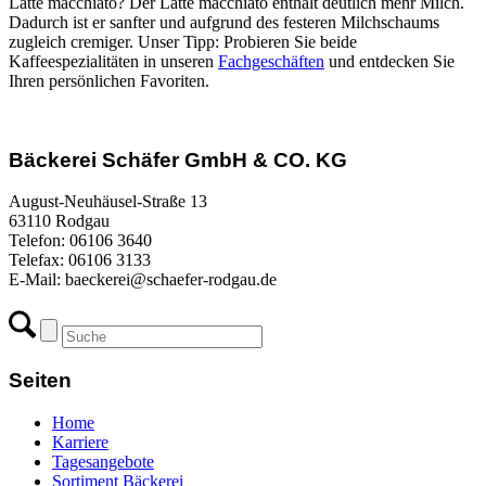
Latte macchiato? Der Latte macchiato enthält deutlich mehr Milch.
Dadurch ist er sanfter und aufgrund des festeren Milchschaums
zugleich cremiger. Unser Tipp: Probieren Sie beide
Kaffeespezialitäten in unseren
Fachgeschäften
und entdecken Sie
Ihren persönlichen Favoriten.
Bäckerei Schäfer GmbH & CO. KG
August-Neuhäusel-Straße 13
63110 Rodgau
Telefon: 06106 3640
Telefax: 06106 3133
E-Mail: baeckerei@schaefer-rodgau.de
Seiten
Home
Karriere
Tagesangebote
Sortiment Bäckerei