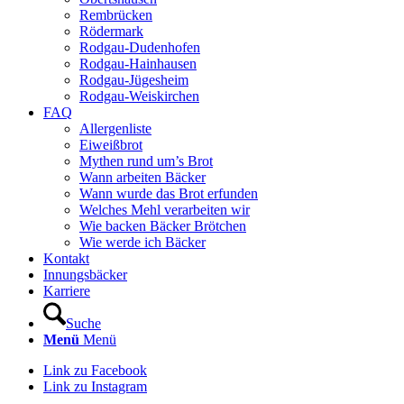
Rembrücken
Rödermark
Rodgau-Dudenhofen
Rodgau-Hainhausen
Rodgau-Jügesheim
Rodgau-Weiskirchen
FAQ
Allergenliste
Eiweißbrot
Mythen rund um’s Brot
Wann arbeiten Bäcker
Wann wurde das Brot erfunden
Welches Mehl verarbeiten wir
Wie backen Bäcker Brötchen
Wie werde ich Bäcker
Kontakt
Innungsbäcker
Karriere
Suche
Menü
Menü
Link zu Facebook
Link zu Instagram